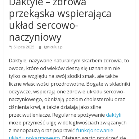
Daktyle – zdrowa
przekąska wspierająca
układ sercowo-
naczyniowy
6 lipca 2025
igniculus.pl
Daktyle, nazywane naturalnym skarbem zdrowia, to
owoce, które od wieków cieszą się uznaniem nie
tylko ze względu na swój słodki smak, ale także
liczne właściwości prozdrowotne. Bogate w składniki
odżywcze, wspierają one zdrowie układu sercowo-
naczyniowego, obniżają poziom cholesterolu oraz
ciśnienia krwi, a także działają jako silne
przeciwutleniacze. Regularne spożywanie
daktyli
może przynieść ulgę w dolegliwościach związanych
z menopauzą oraz poprawić
funkcjonowanie
układu pokarmowego
. Dlatego warto przyjrzeć się