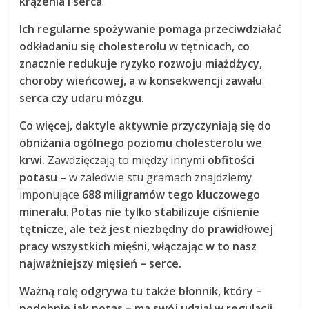
krążenia i serca
.
Ich regularne spożywanie pomaga przeciwdziałać
odkładaniu się cholesterolu w tętnicach, co
znacznie redukuje ryzyko rozwoju miażdżycy,
choroby wieńcowej, a w konsekwencji zawału
serca czy udaru mózgu.
Co więcej, daktyle aktywnie przyczyniają się do
obniżania ogólnego poziomu cholesterolu we
krwi.
Zawdzięczają to między innymi
obfitości
potasu
– w zaledwie stu gramach znajdziemy
imponujące
688 miligramów tego kluczowego
minerału
.
Potas nie tylko stabilizuje ciśnienie
tętnicze, ale też jest niezbędny do prawidłowej
pracy wszystkich mięśni, włączając w to nasz
najważniejszy mięsień – serce.
Ważną rolę odgrywa tu także błonnik, który –
podobnie jak potas – ma swój udział w regulacji