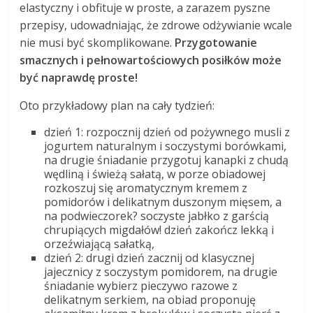
elastyczny i obfituje w proste, a zarazem pyszne
przepisy, udowadniając, że zdrowe odżywianie wcale
nie musi być skomplikowane.
Przygotowanie
smacznych i pełnowartościowych posiłków może
być naprawdę proste!
Oto przykładowy plan na cały tydzień:
dzień 1: rozpocznij dzień od pożywnego musli z
jogurtem naturalnym i soczystymi borówkami,
na drugie śniadanie przygotuj kanapki z chudą
wędliną i świeżą sałatą, w porze obiadowej
rozkoszuj się aromatycznym kremem z
pomidorów i delikatnym duszonym mięsem, a
na podwieczorek? soczyste jabłko z garścią
chrupiących migdałów! dzień zakończ lekką i
orzeźwiającą sałatką,
dzień 2: drugi dzień zacznij od klasycznej
jajecznicy z soczystym pomidorem, na drugie
śniadanie wybierz pieczywo razowe z
delikatnym serkiem, na obiad proponuję