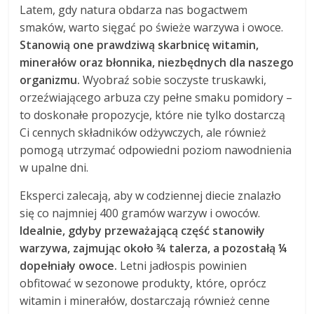
Latem, gdy natura obdarza nas bogactwem
smaków, warto sięgać po świeże warzywa i owoce.
Stanowią one prawdziwą skarbnicę witamin,
minerałów oraz błonnika, niezbędnych dla naszego
organizmu.
Wyobraź sobie soczyste truskawki,
orzeźwiającego arbuza czy pełne smaku pomidory –
to doskonałe propozycje, które nie tylko dostarczą
Ci cennych składników odżywczych, ale również
pomogą utrzymać odpowiedni poziom nawodnienia
w upalne dni.
Eksperci zalecają, aby w codziennej diecie znalazło
się co najmniej 400 gramów warzyw i owoców.
Idealnie, gdyby przeważającą część stanowiły
warzywa, zajmując około ¾ talerza, a pozostałą ¼
dopełniały owoce.
Letni jadłospis powinien
obfitować w sezonowe produkty, które, oprócz
witamin i minerałów, dostarczają również cenne