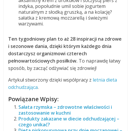
aksamitny krem z brokułów i soczystą pierś z
indyka, popołudnie umil sobie jogurtem
naturalnym z słodką gruszką, a na kolację?
sałatka z kremową mozzarellą i świeżymi
warzywami.
Ten tygodniowy plan to aż 28 inspiracji na zdrowe
i sezonowe dania, dzięki którym każdego dnia
dostarczysz organizmowi czterech
pełnowartościowych posiłków.
To naprawdę łatwy
sposób, by zacząć odżywiać się zdrowiej!
Artykuł stworzony dzięki współpracy z
letnia dieta
odchudzająca
.
Powiązane Wpisy:
Sałata rzymska – zdrowotne właściwości i
zastosowanie w kuchni
Produkty zakazane w diecie odchudzającej –
czego unikać?
Dieta niskopurynowa przy dnie moczanowej –