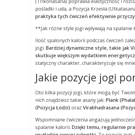
(Trikonasana) poprawia elastyczność i roz
pośladki i uda, a Pozycja Krzesła (Utkatasa
praktyka tych ćwiczeń efektywnie przyczynia
**Jak różne style jogi wpływają na spalanie 
Ilość spalonych kalorii podczas ćwiczeń zal
jogi.
Bardziej dynamiczne style, takie jak V
skutkuje większym wydatkiem energetyc
statyczny charakter, charakteryzuje się mnie
Jakie pozycje jogi 
Oto kilka pozycji jogi, które mogą być Two
nich znajdziesz takie asany jak:
Plank (Phal
(Pozycja Łodzi)
oraz
Virabhadrasana (Pozy
Wspomniane ćwiczenia angażują jednocześnie
spalanie kalorii.
Dzięki temu, regularnie p
wyglądzie swojej sylwetki.
Te pozycje jogi