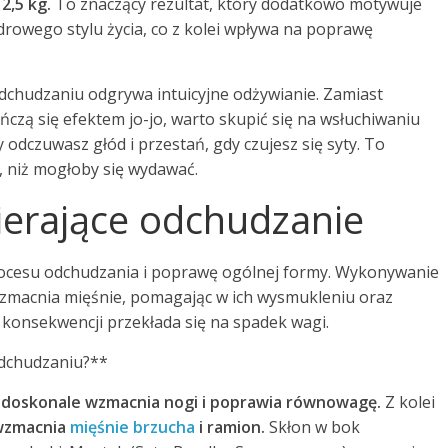
2,5 kg.
To znaczący rezultat, który dodatkowo motywuje
rowego stylu życia, co z kolei wpływa na poprawę
dchudzaniu odgrywa intuicyjne odżywianie. Zamiast
ńczą się efektem jo-jo, warto skupić się na wsłuchiwaniu
 odczuwasz głód i przestań, gdy czujesz się syty. To
e, niż mogłoby się wydawać.
ierające odchudzanie
rocesu odchudzania i poprawę ogólnej formy. Wykonywanie
i wzmacnia mięśnie, pomagając w ich wysmukleniu oraz
w konsekwencji przekłada się na spadek wagi.
 odchudzaniu?**
 doskonale wzmacnia nogi i poprawia równowagę.
Z kolei
 wzmacnia
mięśnie brzucha
i ramion.
Skłon w bok