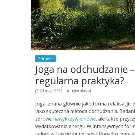
Zdrowie
Joga na odchudzanie – 
regularna praktyka?
24 maja 2025
igniculus.pl
Joga, znana głównie jako forma relaksacji 
jako skuteczna metoda odchudzania. Badania
zdrowe
nawyki żywieniowe
, ale także przycz
wydatkowania energii. W intensywnych forma
kalorii w trakcie jednej sesji! Ponadto, jog