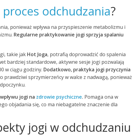
a
proces odchudzania
?
ania, ponieważ wpływa na przyspieszenie metabolizmu i
nizmu.
Regularne praktykowanie jogi sprzyja spalaniu
i, takie jak
Hot Joga
, potrafią doprowadzić do spalenia
wet bardziej standardowe, aktywne sesje jogi pozwalają
800 w ciągu godziny.
Dodatkowo, praktyka jogi przyczynia
 to prawdziwi sprzymierzeńcy w walce z nadwagą, ponieważ
 odpoczynku.
wpływu jogi na
zdrowie psychiczne
.
Pomaga ona w
ego objadania się, co ma niebagatelne znaczenie dla
pekty jogi w odchudzaniu