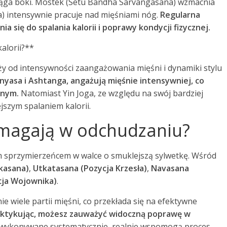
ciąga boki. Mostek (Setu Bandha Sarvangasana) wzmacnia
na) intensywnie pracuje nad mięśniami nóg.
Regularna
 się do spalania kalorii i poprawy kondycji fizycznej.
kalorii?**
eży od intensywności zaangażowania mięśni i dynamiki stylu
inyasa i Ashtanga, angażują mięśnie intensywniej, co
znym.
Natomiast Yin Joga, ze względu na swój bardziej
jszym spalaniem kalorii.
pomagają w odchudzaniu?
im sprzymierzeńcem w walce o smuklejszą sylwetkę. Wśród
akasana)
,
Utkatasana (Pozycja Krzesła)
,
Navasana
cja Wojownika)
.
 wiele partii mięśni, co przekłada się na efektywne
raktykując, możesz zauważyć widoczną poprawę w
, wykonywane systematycznie, realnie wspomogą proces