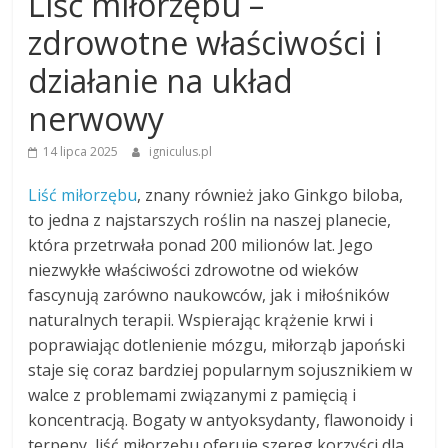
Liść miłorzębu –
zdrowotne właściwości i
działanie na układ
nerwowy
14 lipca 2025
igniculus.pl
Liść miłorzębu
, znany również jako Ginkgo biloba,
to jedna z najstarszych roślin na naszej planecie,
która przetrwała ponad 200 milionów lat. Jego
niezwykłe właściwości zdrowotne od wieków
fascynują zarówno naukowców, jak i miłośników
naturalnych terapii. Wspierając krążenie krwi i
poprawiając dotlenienie mózgu, miłorząb japoński
staje się coraz bardziej popularnym sojusznikiem w
walce z problemami związanymi z pamięcią i
koncentracją. Bogaty w antyoksydanty, flawonoidy i
terpeny, liść miłorzębu oferuje szereg korzyści dla