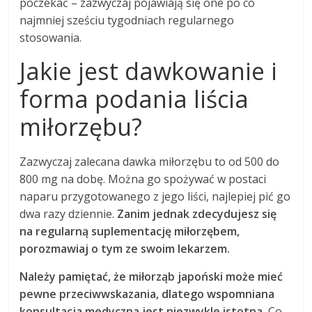
poczekać – zazwyczaj pojawiają się one po co
najmniej sześciu tygodniach regularnego
stosowania.
Jakie jest dawkowanie i
forma podania liścia
miłorzębu?
Zazwyczaj zalecana dawka miłorzębu to od 500 do
800 mg na dobę. Można go spożywać w postaci
naparu przygotowanego z jego liści, najlepiej pić go
dwa razy dziennie.
Zanim jednak zdecydujesz się
na regularną suplementację miłorzębem,
porozmawiaj o tym ze swoim lekarzem.
Należy pamiętać, że miłorząb japoński może mieć
pewne przeciwwskazania, dlatego wspomniana
konsultacja medyczna jest niezwykle istotna.
Co