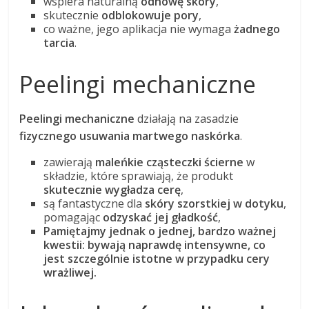
wspiera naturalną
odnowę skóry
,
skutecznie
odblokowuje pory
,
co ważne, jego aplikacja nie wymaga
żadnego
tarcia
.
Peelingi mechaniczne
Peelingi mechaniczne
działają na zasadzie
fizycznego usuwania martwego naskórka
.
zawierają
maleńkie cząsteczki ścierne
w
składzie, które sprawiają, że produkt
skutecznie wygładza cerę
,
są fantastyczne dla
skóry szorstkiej w dotyku
,
pomagając
odzyskać jej gładkość
,
Pamiętajmy jednak o jednej, bardzo ważnej
kwestii: bywają naprawdę intensywne, co
jest szczególnie istotne w przypadku cery
wrażliwej.