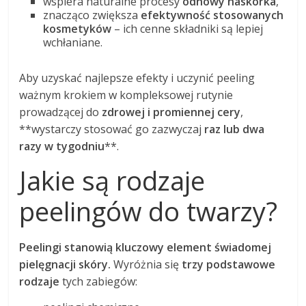
wspiera naturalne procesy
odnowy naskórka
,
znacząco zwiększa
efektywność stosowanych
kosmetyków
– ich cenne składniki są lepiej
wchłaniane.
Aby uzyskać najlepsze efekty i uczynić peeling
ważnym krokiem w kompleksowej rutynie
prowadzącej do
zdrowej i promiennej cery
,
**wystarczy stosować go zazwyczaj
raz lub dwa
razy w tygodniu
**.
Jakie są rodzaje
peelingów do twarzy?
Peelingi stanowią kluczowy element świadomej
pielęgnacji skóry.
Wyróżnia się
trzy podstawowe
rodzaje
tych zabiegów: