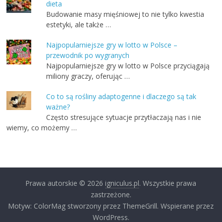
dieta
Budowanie masy mięśniowej to nie tylko kwestia
estetyki, ale także …
Najpopularniejsze gry w lotto w Polsce –
przewodnik po wygranych
Najpopularniejsze gry w lotto w Polsce przyciągają
miliony graczy, oferując …
Co to są rośliny adaptogenne i dlaczego są tak
ważne?
Często stresujące sytuacje przytłaczają nas i nie
wiemy, co możemy …
Prawa autorskie © 2026
igniculus.pl
. Wszystkie prawa
zastrzeżone.
Motyw: ColorMag stworzony przez ThemeGrill. Wspierane przez
WordPress.