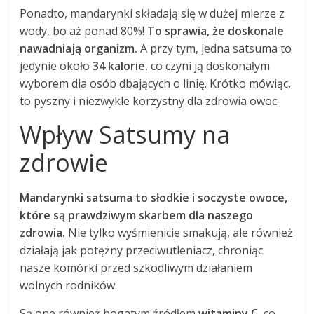
Ponadto, mandarynki składają się w dużej mierze z
wody, bo aż ponad 80%!
To sprawia, że doskonale
nawadniają organizm.
A przy tym, jedna satsuma to
jedynie około
34 kalorie
, co czyni ją doskonałym
wyborem dla osób dbających o linię. Krótko mówiąc,
to pyszny i niezwykle korzystny dla zdrowia owoc.
Wpływ Satsumy na
zdrowie
Mandarynki satsuma to słodkie i soczyste owoce,
które są prawdziwym skarbem dla naszego
zdrowia.
Nie tylko wyśmienicie smakują, ale również
działają jak potężny przeciwutleniacz, chroniąc
nasze komórki przed szkodliwym działaniem
wolnych rodników.
Są one również bogatym źródłem
witaminy C
, co