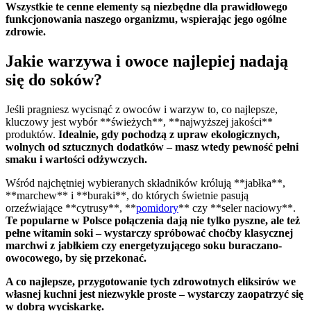
Wszystkie te cenne elementy są niezbędne dla prawidłowego
funkcjonowania naszego organizmu, wspierając jego ogólne
zdrowie.
Jakie warzywa i owoce najlepiej nadają
się do soków?
Jeśli pragniesz wycisnąć z owoców i warzyw to, co najlepsze,
kluczowy jest wybór **świeżych**, **najwyższej jakości**
produktów.
Idealnie, gdy pochodzą z upraw ekologicznych,
wolnych od sztucznych dodatków – masz wtedy pewność pełni
smaku i wartości odżywczych.
Wśród najchętniej wybieranych składników królują **jabłka**,
**marchew** i **buraki**, do których świetnie pasują
orzeźwiające **cytrusy**, **
pomidory
** czy **seler naciowy**.
Te popularne w Polsce połączenia dają nie tylko pyszne, ale też
pełne witamin soki – wystarczy spróbować choćby klasycznej
marchwi z jabłkiem czy energetyzującego soku buraczano-
owocowego, by się przekonać.
A co najlepsze, przygotowanie tych zdrowotnych eliksirów we
własnej kuchni jest niezwykle proste – wystarczy zaopatrzyć się
w dobrą wyciskarkę.