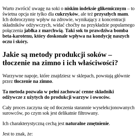
Warto zwrócić uwagę na soki o
niskim indeksie glikemicznym
– to
świetna opcja nie tylko dla
cukrzyków
, ale też
przyszłych mam
.
Ich dobroczynny wpływ na zdrowie, wynikający z koncentracji
składników odżywczych, widać choćby na przykładzie popularnego
połączenia
jabłka z marchwią
.
Taki sok to prawdziwa bomba
beta-karotenu, który doskonale wpływa na kondycję naszych
oczu i skóry.
Jakie są metody produkcji soków –
tłoczenie na zimno i ich właściwości?
Warzywne napoje, które znajdziesz w sklepach, powstają głównie
przez
tłoczenie na zimno
.
Ta metoda pozwala w pełni zachować cenne składniki
odżywcze z użytych do produkcji warzyw i owoców.
Cały proces zaczyna się od tłoczenia starannie wyselekcjonowanych
surowców, po czym sok jest delikatnie filtrowany.
Ich charakterystyczną cechą jest
naturalne zmętnienie
.
Jest to znak, że: