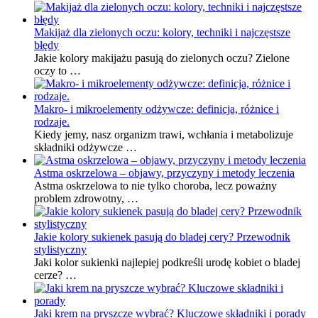
Makijaż dla zielonych oczu: kolory, techniki i najczęstsze
błędy
Jakie kolory makijażu pasują do zielonych oczu? Zielone
oczy to …
Makro- i mikroelementy odżywcze: definicja, różnice i
rodzaje.
Kiedy jemy, nasz organizm trawi, wchłania i metabolizuje
składniki odżywcze …
Astma oskrzelowa – objawy, przyczyny i metody leczenia
Astma oskrzelowa to nie tylko choroba, lecz poważny
problem zdrowotny, …
Jakie kolory sukienek pasują do bladej cery? Przewodnik
stylistyczny
Jaki kolor sukienki najlepiej podkreśli urodę kobiet o bladej
cerze? …
Jaki krem na pryszcze wybrać? Kluczowe składniki i porady