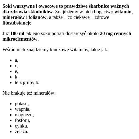
Soki warzywne i owocowe to prawdziwe skarbnice ważnych
dla zdrowia składników.
Znajdziemy w nich bogactwo
witamin
,
minerałów
i
folianów
, a także – co ciekawe – zdrowe
fitosubstancje
.
Już
100 ml
takiego soku potrafi dostarczyć około
20 mg
cennych
mikroelementów
.
Wśród nich znajdziemy kluczowe witaminy, takie jak:
a,
c,
e,
k,
te z grupy b.
Nie brakuje też minerałów:
potasu,
wapnia,
magnezu,
fosforu,
cynku,
żelaza.