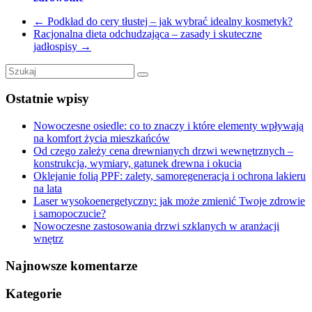
←
Podkład do cery tłustej – jak wybrać idealny kosmetyk?
Racjonalna dieta odchudzająca – zasady i skuteczne
jadłospisy
→
Ostatnie wpisy
Nowoczesne osiedle: co to znaczy i które elementy wpływają
na komfort życia mieszkańców
Od czego zależy cena drewnianych drzwi wewnętrznych –
konstrukcja, wymiary, gatunek drewna i okucia
Oklejanie folią PPF: zalety, samoregeneracja i ochrona lakieru
na lata
Laser wysokoenergetyczny: jak może zmienić Twoje zdrowie
i samopoczucie?
Nowoczesne zastosowania drzwi szklanych w aranżacji
wnętrz
Najnowsze komentarze
Kategorie