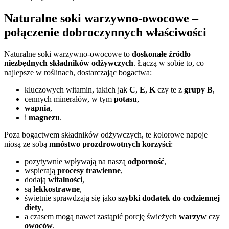
Naturalne soki warzywno-owocowe –
połączenie dobroczynnych właściwości
Naturalne soki warzywno-owocowe to
doskonałe źródło
niezbędnych składników odżywczych
. Łączą w sobie to, co
najlepsze w roślinach, dostarczając bogactwa:
kluczowych witamin, takich jak
C
,
E
,
K
czy te z
grupy B
,
cennych minerałów, w tym
potasu
,
wapnia
,
i
magnezu
.
Poza bogactwem składników odżywczych, te kolorowe napoje
niosą ze sobą
mnóstwo prozdrowotnych korzyści
:
pozytywnie wpływają na naszą
odporność
,
wspierają
procesy trawienne
,
dodają
witalności
,
są
lekkostrawne
,
świetnie sprawdzają się jako
szybki dodatek do codziennej
diety
,
a czasem mogą nawet zastąpić porcję świeżych
warzyw
czy
owoców
.