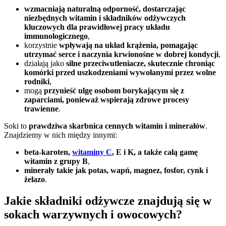
wzmacniają naturalną odporność, dostarczając
niezbędnych witamin i składników odżywczych
kluczowych dla prawidłowej pracy układu
immunologicznego
,
korzystnie
wpływają na układ krążenia, pomagając
utrzymać serce i naczynia krwionośne w dobrej kondycji
,
działają jako
silne przeciwutleniacze, skutecznie chroniąc
komórki przed uszkodzeniami wywołanymi przez wolne
rodniki
,
mogą
przynieść ulgę osobom borykającym się z
zaparciami, ponieważ wspierają zdrowe procesy
trawienne
.
Soki to
prawdziwa skarbnica cennych witamin i minerałów
.
Znajdziemy w nich między innymi:
beta-karoten,
witaminy C
, E i K, a także całą gamę
witamin z grupy B
,
minerały takie jak potas, wapń, magnez, fosfor, cynk i
żelazo
.
Jakie składniki odżywcze znajdują się w
sokach warzywnych i owocowych?