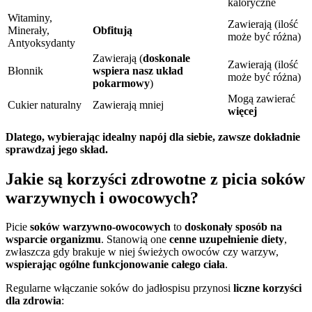
kaloryczne
Witaminy,
Zawierają (ilość
Minerały,
Obfitują
może być różna)
Antyoksydanty
Zawierają (
doskonale
Zawierają (ilość
Błonnik
wspiera nasz układ
może być różna)
pokarmowy
)
Mogą zawierać
Cukier naturalny
Zawierają mniej
więcej
Dlatego, wybierając idealny napój dla siebie, zawsze dokładnie
sprawdzaj jego skład.
Jakie są korzyści zdrowotne z picia soków
warzywnych i owocowych?
Picie
soków warzywno-owocowych
to
doskonały sposób na
wsparcie organizmu
. Stanowią one
cenne uzupełnienie diety
,
zwłaszcza gdy brakuje w niej świeżych owoców czy warzyw,
wspierając ogólne funkcjonowanie całego ciała
.
Regularne włączanie soków do jadłospisu przynosi
liczne korzyści
dla zdrowia
: