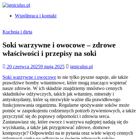
Skip
to
Współpraca i kontakt
content
igniculus.pl
Kuchnia i dieta
Soki warzywne i owocowe – zdrowe
właściwości i przepisy na soki
20 czerwca 2025
9 maja 2025
igniculus.pl
Soki warzywne i owocowe
to nie tylko pyszne napoje, ale także
prawdziwe bomby witaminowe, które mogą znacząco wspierać
nasze zdrowie. W ich składzie znajdziemy mnóstwo cennych
składników odżywczych, takich jak witaminy, minerały i
antyoksydanty, które są niezwykle ważne dla prawidłowego
funkcjonowania organizmu. Regularne spożywanie soków może
pomóc w zaspokojeniu codziennych potrzeb żywieniowych, a także
przyczynić się do poprawy odporności i zdrowia serca.
Zastanawiasz się, które owoce i warzywa najlepiej nadają się do
wyciskania, a także jak przygotować zdrowe, domowe
kompozycje? Odpowiedzi na te pytania oraz wiele więcej cennych
informacji czeka na odkrycie w świecie zdrowych soków.