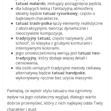
tatuaż malarski
, imitujący pociągnięcia pędzla,
dla lubiących lekką i fantazyjną atmosferę
idealny będzie
tatuaż rysunkowy
, często o
bajkowym charakterze,
tatuaż trash-polka
łączy elementy realistyczne
z abstrakcyjnymi, tworząc dynamiczne i
nieoczywiste kompozycje,
tradycyjny tatuaż
, często nazywany „old
school”, to klasyka z grubymi konturami i
intensywnymi kolorami,
jego unowocześnioną wersją jest
tatuaż neo-
tradycyjny
, który dodaje więcej detali i
cieniowania,
dla osób ceniących tradycyjne metody ciekawą
alternatywą będzie
tatuaż handpoke
,
wykonywany ręcznie bez użycia maszynki.
Pamiętaj, że wybór stylu tatuażu ma ogromny
wpływ na jego ostateczny wygląd, dlatego warto
dobrze przemyśleć, który z nich najlepiej odda Twój
charakter i gust.