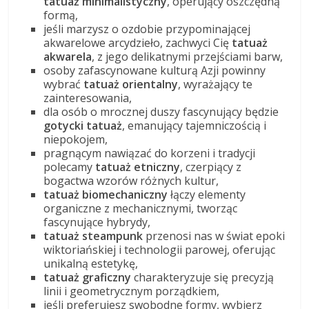
tatuaż minimalistyczny
, operujący oszczędną
formą,
jeśli marzysz o ozdobie przypominającej
akwarelowe arcydzieło, zachwyci Cię
tatuaż
akwarela
, z jego delikatnymi przejściami barw,
osoby zafascynowane kulturą Azji powinny
wybrać
tatuaż orientalny
, wyrażający te
zainteresowania,
dla osób o mrocznej duszy fascynujący będzie
gotycki tatuaż
, emanujący tajemniczością i
niepokojem,
pragnącym nawiązać do korzeni i tradycji
polecamy
tatuaż etniczny
, czerpiący z
bogactwa wzorów różnych kultur,
tatuaż biomechaniczny
łączy elementy
organiczne z mechanicznymi, tworząc
fascynujące hybrydy,
tatuaż steampunk
przenosi nas w świat epoki
wiktoriańskiej i technologii parowej, oferując
unikalną estetykę,
tatuaż graficzny
charakteryzuje się precyzją
linii i geometrycznym porządkiem,
jeśli preferujesz swobodne formy, wybierz